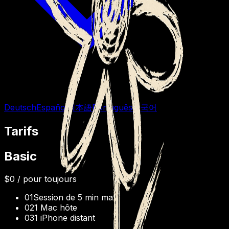
Deutsch
Español
日本語
Português
한국어
Tarifs
Basic
$0
/ pour toujours
01
Session de 5 min max
02
1 Mac hôte
03
1 iPhone distant