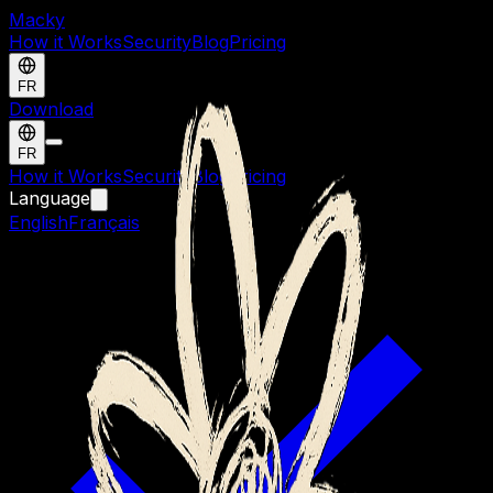
Macky
How it Works
Security
Blog
Pricing
FR
Download
FR
How it Works
Security
Blog
Pricing
Language
English
Français