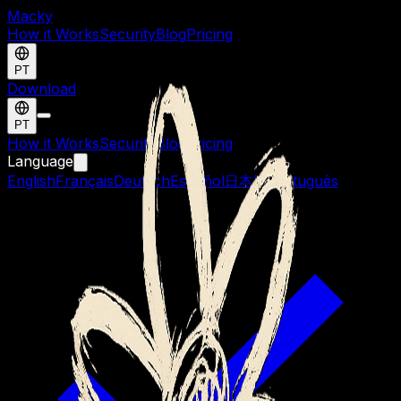
Macky
How it Works
Security
Blog
Pricing
PT
Download
PT
How it Works
Security
Blog
Pricing
Language
English
Français
Deutsch
Español
日本語
Português