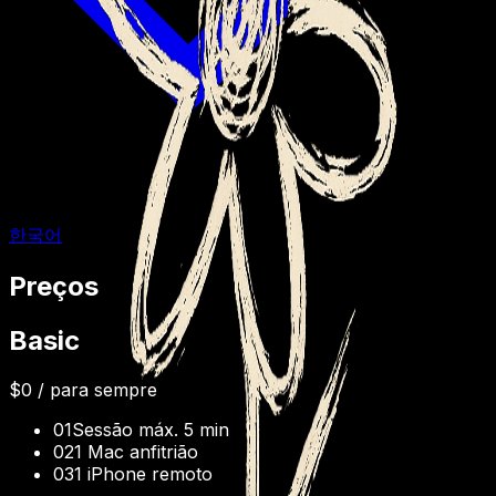
한국어
Preços
Basic
$0
/ para sempre
01
Sessão máx. 5 min
02
1 Mac anfitrião
03
1 iPhone remoto